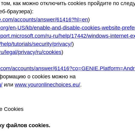
том, как можно отключить cookies пройдите по сле
еб-браузера):
gle.com/accounts/answer/61416?hl=en
)
la.org/en-US/kb/enable-and-disable-cookies-website-pref
upport.microsoft.com/ru-ru/help/17442/windows-internet-
elp/tutorials/security/privacy/
)
u/legal/privacy/ru/cookies
)
le.com/accounts/answer/61416?co=GENIE.Platform=And
формацию о cookies можно на
/
или
www.youronlinechoices.eu/
.
е Cookies
у файлов cookies.