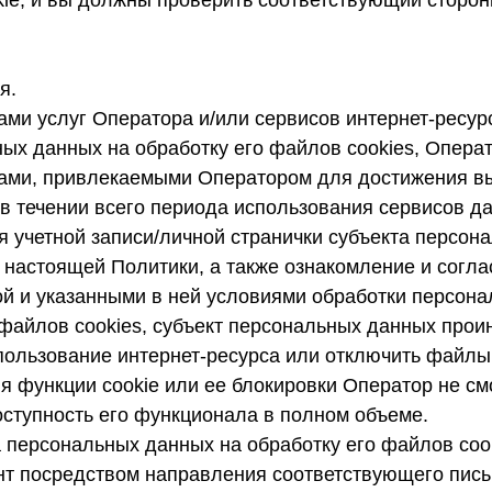
ie, и вы должны проверить соответствующий сторон
я.
ми услуг Оператора и/или сервисов интернет-ресур
ных данных на обработку его файлов cookies, Опер
ицами, привлекаемыми Оператором для достижения 
 в течении всего периода использования сервисов да
 учетной записи/личной странички субъекта персона
II настоящей Политики, а также ознакомление и согл
й и указанными в ней условиями обработки персона
и файлов cookies, субъект персональных данных про
пользование интернет-ресурса или отключить файлы 
я функции cookie или ее блокировки Оператор не см
оступность его функционала в полном объеме.
а персональных данных на обработку его файлов coo
нт посредством направления соответствующего пись