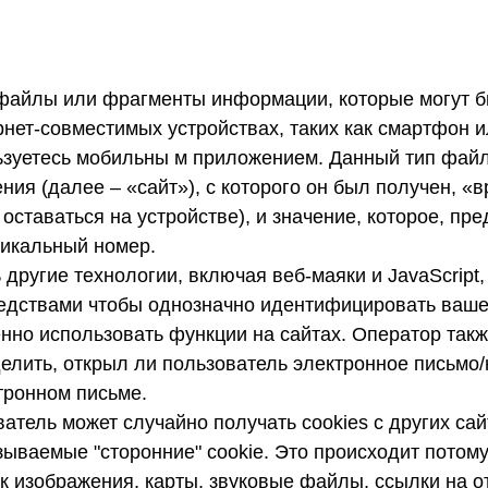
 файлы или фрагменты информации, которые могут 
нет-совместимых устройствах, таких как смартфон и
ьзуетесь мобильны м приложением. Данный тип фай
ия (далее – «сайт»), с которого он был получен, «
 оставаться на устройстве), и значение, которое, пре
никальный номер.
другие технологии, включая веб-маяки и JavaScript
средствами чтобы однозначно идентифицировать ваше
нно использовать функции на сайтах. Оператор такж
делить, открыл ли пользователь электронное письмо
тронном письме.
ватель может случайно получать cookies с других са
зываемые "сторонние" cookie. Это происходит потом
ак изображения, карты, звуковые файлы, ссылки на 