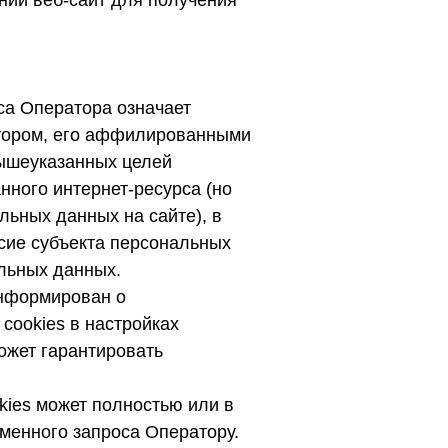
ний веб-сайт для получения
са Оператора означает
атором, его аффилированными
вышеуказанных целей
нного интернет-ресурса (но
льных данных на сайте), в
асие субъекта персональных
льных данных.
информирован о
cookies в настройках
ожет гарантировать
kies может полностью или в
менного запроса Оператору.