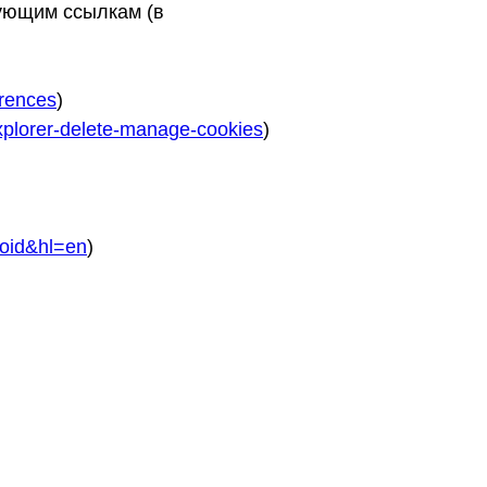
дующим ссылкам (в
erences
)
explorer-delete-manage-cookies
)
roid&hl=en
)