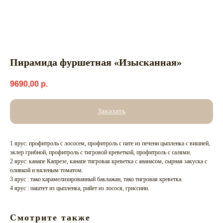
Пирамида фуршетная «Изысканная»
9690,00
р.
Заказать
1 ярус: профитроль с лососем, профитроль с пате из печени цыпленка с вишней,
эклер грибной, профитроль с тигровой креветкой, профитроль с салями.
2 ярус: канапе Капрезе, канапе тигровая креветка с ананасом, сырная закуска с
оливкой и вяленым томатом.
3 ярус : тако карамелизированный баклажан, тако тигровая креветка.
4 ярус : паштет из цыпленка, рийет из лосося, гриссини.
Смотрите также