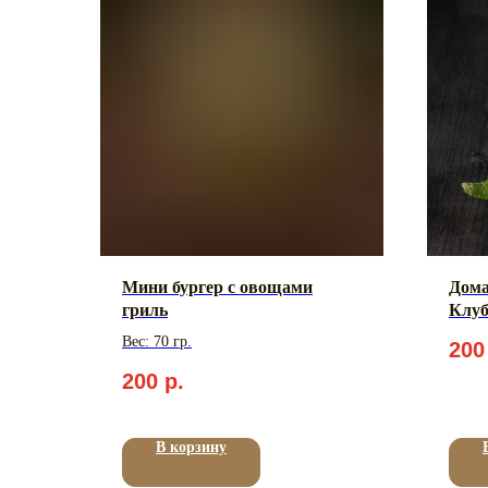
Мини бургер с овощами
Дом
гриль
Клуб
Вес: 70 гр.
200
200
р.
В корзину