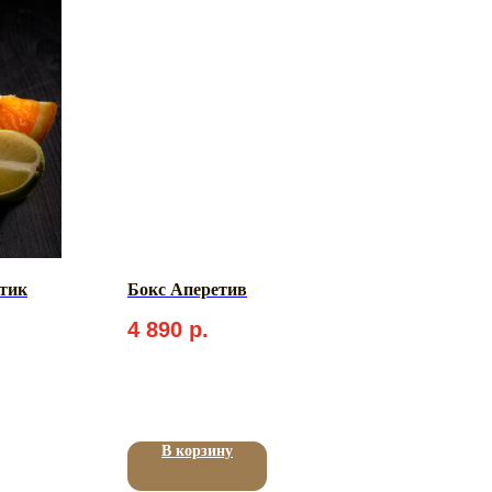
тик
Бокс Аперетив
4 890
р.
В корзину