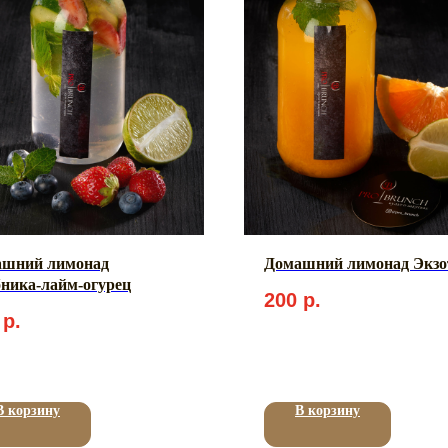
ашний лимонад
Домашний лимонад Экзо
ника-лайм-огурец
200
р.
р.
В корзину
В корзину